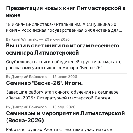
Презентации новых книг Литмастерской в
июне
18 июня- Библиотека-читальня им. А.С.Пушкина 30
июня - Российская государственная библиотека для
молодежи
By Karel Wintersky
29 июня 2026
Вышли в свет книги по итогам весеннего
семинара Литмастерской
Опубликованы книги победителей групп и альманах с
рассказами участников семинара "Весна-26"
Литмастерской. Победители групп * «Городское и
By Дмитрий Байкалов
18 июня 2026
романтическое фэнтези» - Данилова Евгения (Москва) *
Семинар "Весна-26". Итоги.
«Фэнтези и историческая фантастика» - Кондрашова
Таша (Королев) * «Научная фантастика и
Завершил работу этап очного обучения на семинаре
конструирование будущего» - Торбеева
«Весна-2025» Литературной мастерской Сергея
Александра (Саранск) * «Фантастика для детей и
Лукьяненко, организованной при
By Дмитрий Байкалов
15 апр. 2026
подростков» - Бочманова Жанна (Санкт-Петербург)
поддержке Президентского Фонда Культурных
Семинары и мероприятия Литмастерской
Инициатив. Семинар проходил с 4 по 9 апреля 2026 г. в
(Весна-2026)
Подмосковье в пансионате Администрации Президента
РФ "Лесные дали". Участники были отобраны в рамках
Работа в группах Работа с текстами участников в