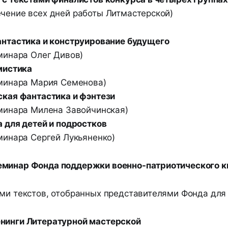
ечение всех дней работы Литмастерской)
нтастика и конструирование будущего
минара Олег Дивов)
мистика
минара Мария Семенова)
кая фантастика и фэнтези
минара Милена Завойчинская)
 для детей и подростков
минара Сергей Лукьяненко)
еминар Фонда поддержки военно-патриотического 
ами текстов, отобранных представителями Фонда для
нинги Литературной мастерской