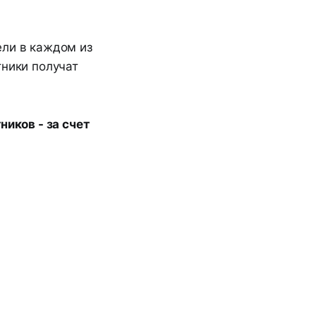
ели в каждом из
тники получат
ников - за счет
х