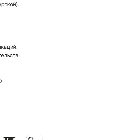
рской).
икаций.
ельств.
о