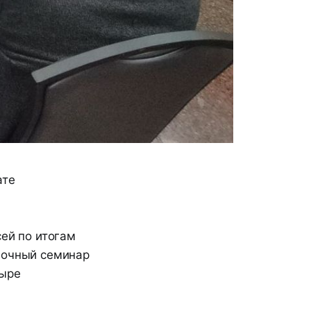
ате
сей по итогам
 очный семинар
тыре