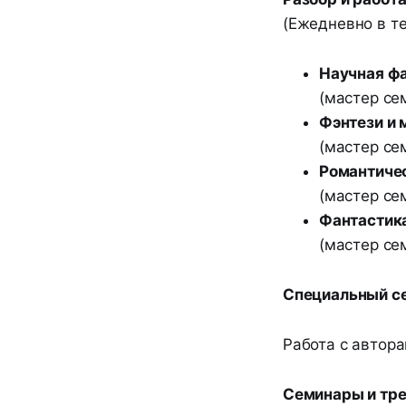
(Ежедневно в т
Научная фа
(мастер се
Фэнтези и 
(мастер се
Романтичес
(мастер се
Фантастика
(мастер се
Специальный с
Работа с автор
Семинары и тре