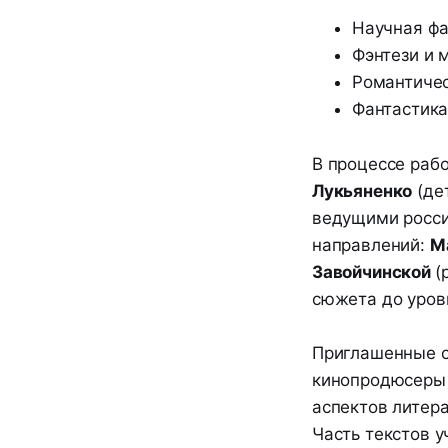
Научная фа
Фэнтези и 
Романтичес
Фантастика
В процессе раб
Лукьяненко
(де
ведущими росси
направлений:
М
Завойчинской
(
сюжета до уровн
Приглашенные с
кинопродюсеры)
аспектов литера
Часть текстов 