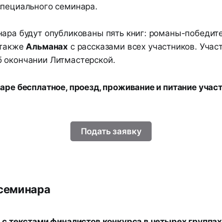
специального семинара.
нара будут опубликованы пять книг: романы-победит
 также
Альманах
с рассказами всех участников. Учас
 окончании Литмастерской.
аре бесплатное, проезд, проживание и питание участ
.
Подать заявку
семинара
а с текстами финалистов конкурса в четырех группа