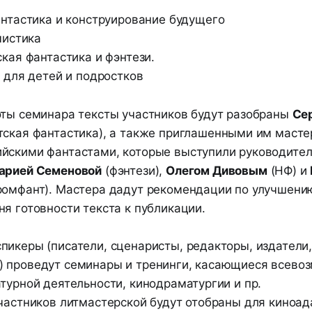
нтастика и конструирование будущего
мистика
кая фантастика и фэнтези.
 для детей и подростков
оты семинара тексты участников будут разобраны
Се
тская фантастика), а также приглашенными им масте
йскими фантастами, которые выступили руководител
арией Семеновой
(фэнтези),
Олегом Дивовым
(НФ) и
ромфант). Мастера дадут рекомендации по улучшени
я готовности текста к публикации.
пикеры (писатели, сценаристы, редакторы, издатели
 проведут семинары и тренинги, касающиеся всево
турной деятельности, кинодраматургии и пр.
участников литмастерской будут отобраны для киноад