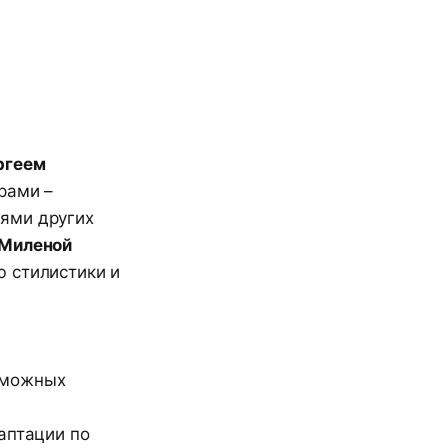
ргеем
рами –
ями других
Миленой
ю стилистики и
,
зможных
аптации по