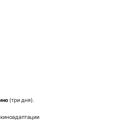
кино
(три дня).
 киноадаптации