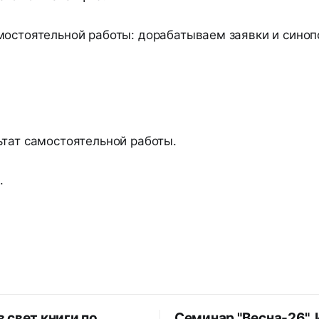
мостоятельной работы: дорабатываем заявки и синоп
ьтат самостоятельной работы.
.
 свет книги по
Семинар "Весна-26". 