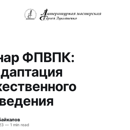
нар ФПВПК:
даптация
ественного
ведения
Байкалов
23
—
1 min read