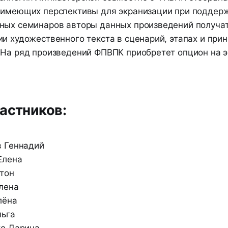
 имеющих перспективы для экранизации при поддер
ных семинаров авторы данных произведений получа
и художественного текста в сценарий, этапах и при
 На ряд произведений ФПВПК приобретет опцион на 
астников:
в Геннадий
Елена
тон
лена
лёна
льга
ко Дарина