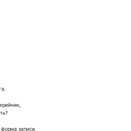
га.
ерийник,
ть?
 форма записи.