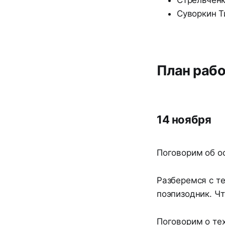
Суворкин 
План раб
14 ноября
Поговорим об о
Разберемся с те
поэпизодник. Чт
Поговорим о те