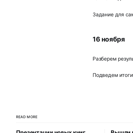
Задание для са
16 ноября
Разберем резул
Подведем итоги
READ MORE
Презентации новых книг
Вышли в