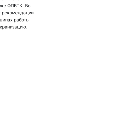
жке ФПВПК. Во
т рекомендации
нципах работы
экранизацию.