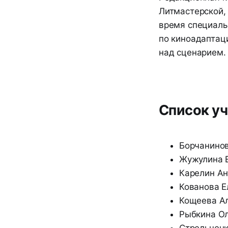
Литмастерской,
время специаль
по киноадаптаци
над сценарием.
Список уч
Борчанино
Жужулина 
Карелин Ан
Кованова Е
Кощеева А
Рыбкина О
Стрельчен