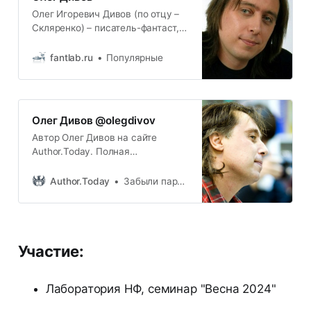
Олег Игоревич Дивов (по отцу –
Скляренко) – писатель-фантаст,
один из самых знаменитых
отечественных авторов,
fantlab.ru
Популярные
работающих в этом жанре. Член
Совета по фантастике и
приключенческой литературе при
Союзе писателей России.
Олег Дивов @olegdivov
Родился в Москве 3 октября 1968
Автор Олег Дивов на сайте
года в семье потомственных
Author.Today. Полная
художников-реставраторо…
информация об авторе, книги,
жанры, последние публикации,
Author.Today
Забыли пароль?
персональный сайт, страницы в
соц сетях. Читайте книги автора
онлайн на Author.Today.
Участие:
Лаборатория НФ, семинар "Весна 2024"